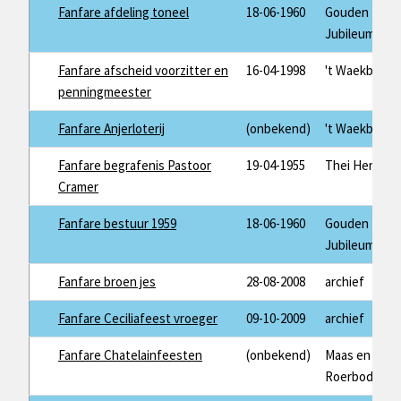
Fanfare afdeling toneel
18-06-1960
Gouden
Jubileum
Fanfare afscheid voorzitter en
16-04-1998
't Waekblaad
penningmeester
Fanfare Anjerloterij
(onbekend)
't Waekblaad
Fanfare begrafenis Pastoor
19-04-1955
Thei Herman
Cramer
Fanfare bestuur 1959
18-06-1960
Gouden
Jubileum
Fanfare broen jes
28-08-2008
archief
Fanfare Ceciliafeest vroeger
09-10-2009
archief
Fanfare Chatelainfeesten
(onbekend)
Maas en
Roerbode