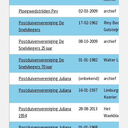
Ploegwedstrijden Pey
02-03-2009
archief
Postduivenvereniging De
17-02-1962
Riny Beckers
Snelvliegers
Golsteijn
Postduivenvereniging De
08-10-2009
archief
Snelvliegers 25 jaar
Postduivenvereniging De
01-01-1982
Walter Leurs
Snelvliegers 70 jaar
Postduivenvereniging Juliana
(onbekend)
archief
Postduivenvereniging Juliana
16-01-1937
Limburgse
Koerier
Postduivenvereniging Juliana
28-08-2013
Het
1954
Waekblaad
Postduivenvereniging Juliana
01-01-1968