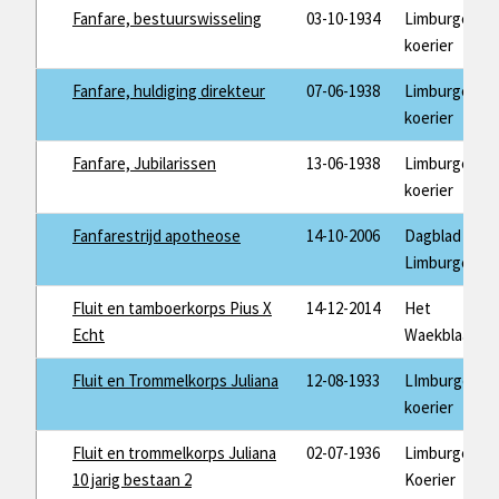
Fanfare, bestuurswisseling
03-10-1934
Limburger
koerier
Fanfare, huldiging direkteur
07-06-1938
Limburger
koerier
Fanfare, Jubilarissen
13-06-1938
Limburger
koerier
Fanfarestrijd apotheose
14-10-2006
Dagblad de
Limburger
Fluit en tamboerkorps Pius X
14-12-2014
Het
Echt
Waekblaad
Fluit en Trommelkorps Juliana
12-08-1933
LImburger
koerier
Fluit en trommelkorps Juliana
02-07-1936
Limburger
10 jarig bestaan 2
Koerier