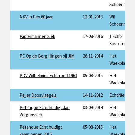
Schoenmaker
NKV in Pey 60 jaar
12-01-2013
Wil
Schoenmaker
Papiermannen Slek
17-08-2016
1 Echt-
Susteren
PC Op de Berg Hingen bij JIM
26-11-2014
Het
Waekblaad
PDV Wilhelmina Echt rond 1963
05-08-2015
Het
Waekblaad
Pejjer Doosvlaegels
14-11-2012
EchtNieuws
Petanque Echt huldigt Jan
03-09-2014
Het
Vergoossen
Waekblaad
Petanque Echt huldigt
05-08-2015
Het
kampioenen 2015
Waekblaad