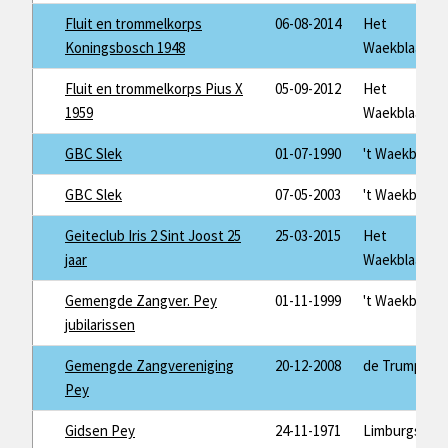
Fluit en trommelkorps
06-08-2014
Het
Koningsbosch 1948
Waekblaad
Fluit en trommelkorps Pius X
05-09-2012
Het
1959
Waekblaad
GBC Slek
01-07-1990
't Waekblaad
GBC Slek
07-05-2003
't Waekblaad
Geiteclub Iris 2 Sint Joost 25
25-03-2015
Het
jaar
Waekblaad
Gemengde Zangver. Pey
01-11-1999
't Waekblaad
jubilarissen
Gemengde Zangvereniging
20-12-2008
de Trump
Pey
Gidsen Pey
24-11-1971
Limburgs