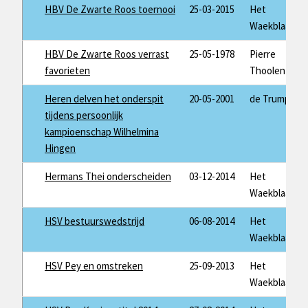
HBV De Zwarte Roos toernooi
25-03-2015
Het
Waekblaad
HBV De Zwarte Roos verrast
25-05-1978
Pierre
favorieten
Thoolen
Heren delven het onderspit
20-05-2001
de Trump
tijdens persoonlijk
kampioenschap Wilhelmina
Hingen
Hermans Thei onderscheiden
03-12-2014
Het
Waekblaad
HSV bestuurswedstrijd
06-08-2014
Het
Waekblaad
HSV Pey en omstreken
25-09-2013
Het
Waekblaad