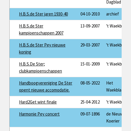
Dagblad
H.B.S.de Ster jaren 1930-40
04-10-2010
archief
H.B.S.de Ster
13-09-2007
't Waekblaad
kampioenschappen 2007
H.B.S.de Ster Pey nieuwe
29-03-2007
't Waekblaad
koning
H.B.S.De Ster;
15-01-2009
't Waekblaad
clubkampioenschappen
Handboogvereniging De Ster
08-05-2022
Het
opent nieuwe accomodatie.
Waekblaad
Hard2Get wint finale
25-04-2012
't Waekblaad
Harmonie Pey concert
09-07-1896
de Nieuwe
Koerier