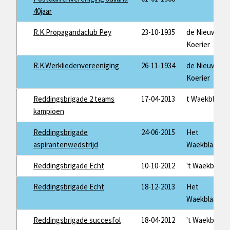
40jaar
R.K.Propagandaclub Pey
23-10-1935
de Nieuwe
Koerier
R.K.Werkliedenvereeniging
26-11-1934
de Nieuwe
Koerier
Reddingsbrigade 2 teams
17-04-2013
t Waekblaad
kampioen
Reddingsbrigade
24-06-2015
Het
aspirantenwedstrijd
Waekblaad
Reddingsbrigade Echt
10-10-2012
't Waekblaad
Reddingsbrigade Echt
18-12-2013
Het
Waekblaad
Reddingsbrigade succesfol
18-04-2012
't Waekblaad