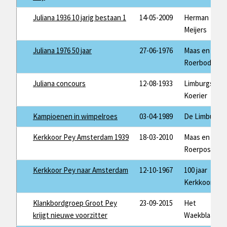
Juliana 1936 10 jarig bestaan 1
14-05-2009
Herman
Meijers
Juliana 1976 50 jaar
27-06-1976
Maas en
Roerbode
Juliana concours
12-08-1933
Limburgse
Koerier
Kampioenen in wimpelroes
03-04-1989
De Limburger
Kerkkoor Pey Amsterdam 1939
18-03-2010
Maas en
Roerpost
Kerkkoor Pey naar Amsterdam
12-10-1967
100 jaar
Kerkkoor Pey
Klankbordgroep Groot Pey
23-09-2015
Het
krijgt nieuwe voorzitter
Waekblaad