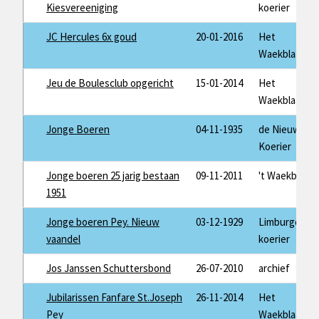
Kiesvereeniging
koerier
JC Hercules 6x goud
20-01-2016
Het
Waekblaad
Jeu de Boulesclub opgericht
15-01-2014
Het
Waekblaad
Jonge Boeren
04-11-1935
de Nieuwe
Koerier
Jonge boeren 25 jarig bestaan
09-11-2011
't Waekblaad
1951
Jonge boeren Pey. Nieuw
03-12-1929
Limburger
vaandel
koerier
Jos Janssen Schuttersbond
26-07-2010
archief
Jubilarissen Fanfare St.Joseph
26-11-2014
Het
Pey
Waekblaad