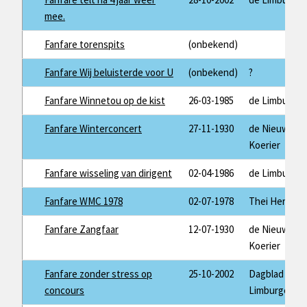
mee.
Fanfare torenspits
(onbekend)
Fanfare Wij beluisterde voor U
(onbekend)
?
Fanfare Winnetou op de kist
26-03-1985
de Limburger
Fanfare Winterconcert
27-11-1930
de Nieuwe
Koerier
Fanfare wisseling van dirigent
02-04-1986
de Limburger
Fanfare WMC 1978
02-07-1978
Thei Herman
Fanfare Zangfaar
12-07-1930
de Nieuwe
Koerier
Fanfare zonder stress op
25-10-2002
Dagblad de
concours
Limburger