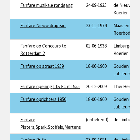
Fanfare muzikale rondgang
24-09-1935
de Nieuwe
Koerier
Fanfare Nieuw drapeau
23-11-1974
Maas en
Roerbode
Fanfare op Concours te
01-06-1938
Limburger
Rotterdam 2
Koerier
Fanfare op straat 1959
18-06-1960
Gouden
Jubileum
Fanfare opening LTS Echt 1955
20-12-2009
Thei Herman
Fanfare oprichters 1950
18-06-1960
Gouden
Jubileum
Fanfare
(onbekend)
de Limburger
Pisters,Spark,Stoffels,Mertens
Fanfare Puth
27-09-1981
de Limburger