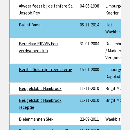
Alweer feest bij de fanfare St.
04-06-1938
Limburger
Joseph Pey
Koerier
Ball of fame
05-11-2014
Het
Waekblaad
Berkelaar RKVVB Een
31-01-2004
De Limburger
verdwenen club
/ Marleen
Vergoossen
Bertha Golsteijn treedt terug
15-01-2000
Limburgs
Dagblad
Beugelclub t Hambrook
11-11-2010
Brigit Mols
Beugelclub t Hambrook
11-11-2010
Brigit Mols
receptie
Bielenmannen Slek
22-09-2011
Waekblaad