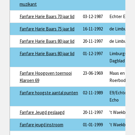
muzikant
Fanfare Harie Baars 70 jaar lid
03-12-1987
Echter Echo
Fanfare Harie Baars 75 jaar lid
16-11-1992
de Limburger
Fanfare Harie Baars 80 jaar lid
20-11-1997
de Limburger
Fanfare Harie Baars 80 jaar lid
01-12-1997
Limburgs
Dagblad
Fanfare Hoogoven toernooi
23-06-1969
Maas en
Klaroen 69
Roerbode
Fanfare hoogste aantal punten
02-11-1989
E9/Echter
Echo
Fanfare Jeugd geslaagd
20-11-1997
't Waekblaad
Fanfare jeugd instroom
01-01-1999
't Waekblaad