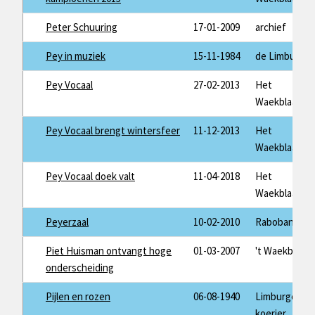
Peter Schuuring
17-01-2009
archief
Pey in muziek
15-11-1984
de Limburger
Pey Vocaal
27-02-2013
Het
Waekblaad
Pey Vocaal brengt wintersfeer
11-12-2013
Het
Waekblaad
Pey Vocaal doek valt
11-04-2018
Het
Waekblaad
Peyerzaal
10-02-2010
Rabobancair
Piet Huisman ontvangt hoge
01-03-2007
't Waekblaad
onderscheiding
Pijlen en rozen
06-08-1940
Limburger
koerier