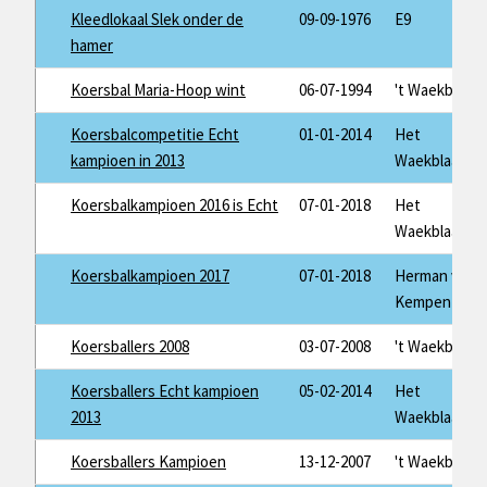
Kleedlokaal Slek onder de
09-09-1976
E9
hamer
Koersbal Maria-Hoop wint
06-07-1994
't Waekblaad
Koersbalcompetitie Echt
01-01-2014
Het
kampioen in 2013
Waekblaad
Koersbalkampioen 2016 is Echt
07-01-2018
Het
Waekblaad
Koersbalkampioen 2017
07-01-2018
Herman van
Kempen
Koersballers 2008
03-07-2008
't Waekblaad
Koersballers Echt kampioen
05-02-2014
Het
2013
Waekblaad
Koersballers Kampioen
13-12-2007
't Waekblaad