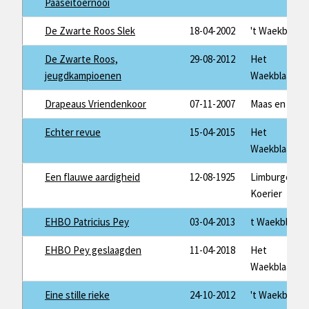
Paaseitoernooi
De Zwarte Roos Slek
18-04-2002
't Waekblaad
De Zwarte Roos,
29-08-2012
Het
jeugdkampioenen
Waekblaad
Drapeaus Vriendenkoor
07-11-2007
Maas en Mijn
Echter revue
15-04-2015
Het
Waekblaad
Een flauwe aardigheid
12-08-1925
Limburger
Koerier
EHBO Patricius Pey
03-04-2013
t Waekblaad
EHBO Pey geslaagden
11-04-2018
Het
Waekblaad
Eine stille rieke
24-10-2012
't Waekblaad