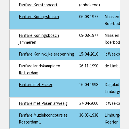
Fanfare Kerstconcert
(onbekend)
Fanfare Koningsbosch
06-08-1977
Maas en
Roerbode
Fanfare Koningsbosch
09-08-1977
Maas en
jammeren
Roerbode
Fanfare Koninklijke erepenning
15-04-2010
't Waekblaad
Fanfare landskampioen
26-11-1990
de Limburger
Rotterdam
Fanfare met Ficker
16-04-1998
Dagblad de
Limburger
Fanfare met Pasen afwezig
27-04-2000
't Waekblaad
Fanfare Muziekconcours te
30-05-1938
Limburger
Rotterdam 1
Koerier