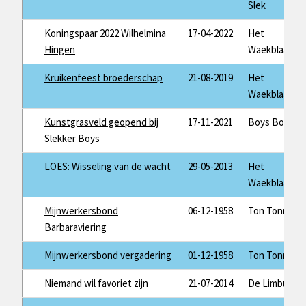
Slek
Koningspaar 2022 Wilhelmina
17-04-2022
Het
Hingen
Waekblaad
Kruikenfeest broederschap
21-08-2019
Het
Waekblaad
Kunstgrasveld geopend bij
17-11-2021
Boys Bode
Slekker Boys
LOES: Wisseling van de wacht
29-05-2013
Het
Waekblaad
Mijnwerkersbond
06-12-1958
Ton Tonnaer
Barbaraviering
Mijnwerkersbond vergadering
01-12-1958
Ton Tonnaer
Niemand wil favoriet zijn
21-07-2014
De Limburger