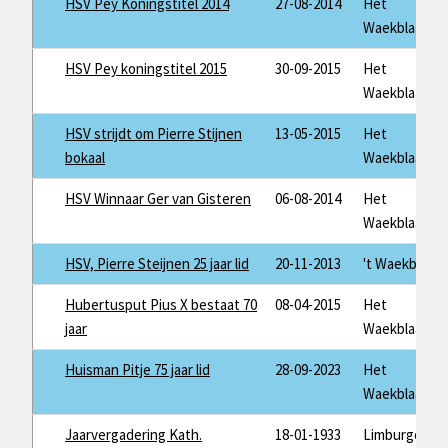
HSV Pey Koningstitel 2014
27-08-2014
Het
Waekblaad
HSV Pey koningstitel 2015
30-09-2015
Het
Waekblaad
HSV strijdt om Pierre Stijnen
13-05-2015
Het
bokaal
Waekblaad
HSV Winnaar Ger van Gisteren
06-08-2014
Het
Waekblaad
HSV, Pierre Steijnen 25 jaar lid
20-11-2013
't Waekblaad
Hubertusput Pius X bestaat 70
08-04-2015
Het
jaar
Waekblaad
Huisman Pitje 75 jaar lid
28-09-2023
Het
Waekblaad
Jaarvergadering Kath.
18-01-1933
Limburger