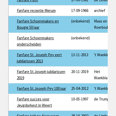
Fanfare receptie Merum
17-09-1966
archief
Fanfare Schoenmakers en
(onbekend)
Maas en
Bougie 50 jaar
Roerbode
Fanfare Schoenmakers
(onbekend)
onderscheiden
Fanfare St. Joseph Pey eert
13-11-2013
't Waekblaad
jubilarissen 2013
Fanfare St.Joseph jubilarissen
20-11-2019
Het
2019
Waekblaad
Fanfare St.Joseph Pey 100 jaar
25-04-2012
't Waekblaad
Fanfare succes voor
10-05-1997
de Trump
Jeugdorkest in Weert
Fanfare telt na 4 jaar weer
28-10-2002
de Limburger