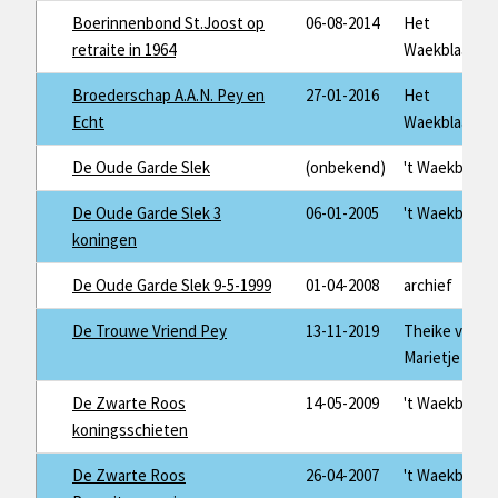
Boerinnenbond St.Joost op
06-08-2014
Het
retraite in 1964
Waekblaad
Broederschap A.A.N. Pey en
27-01-2016
Het
Echt
Waekblaad
De Oude Garde Slek
(onbekend)
't Waekblaad
De Oude Garde Slek 3
06-01-2005
't Waekblaad
koningen
De Oude Garde Slek 9-5-1999
01-04-2008
archief
De Trouwe Vriend Pey
13-11-2019
Theike van
Marietje
De Zwarte Roos
14-05-2009
't Waekblaad
koningsschieten
De Zwarte Roos
26-04-2007
't Waekblaad