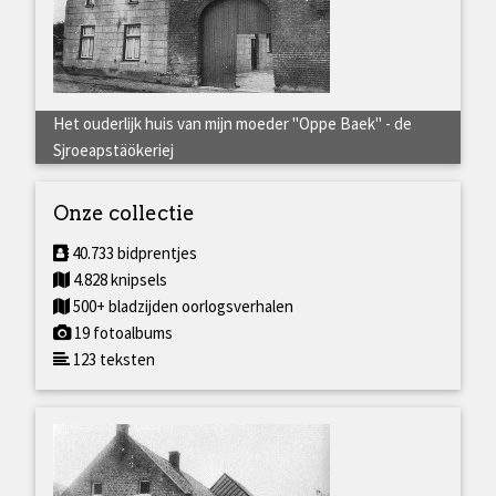
Het ouderlijk huis van mijn moeder "Oppe Baek" - de
Sjroeapstäökeriej
Onze collectie
40.733 bidprentjes
4.828 knipsels
500+ bladzijden oorlogsverhalen
19 fotoalbums
123 teksten