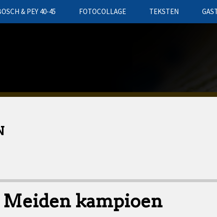
BOSCH & PEY 40-45
FOTOCOLLAGE
TEKSTEN
GAS
N
s Meiden kampioen