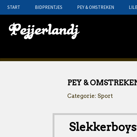
START
BIDPRENTJES
PEY & OMSTREKEN
LIL
PEY & OMSTREKE
Categorie: Sport
Slekkerboy