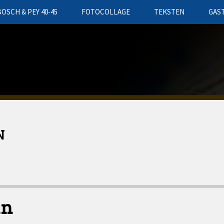
BOSCH & PEY 40-45
FOTOCOLLAGE
TEKSTEN
GAS
N
an