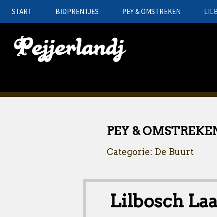
START
BIDPRENTJES
PEY & OMSTREKEN
LIL
PEY & OMSTREKE
Categorie: De Buurt
Lilbosch La