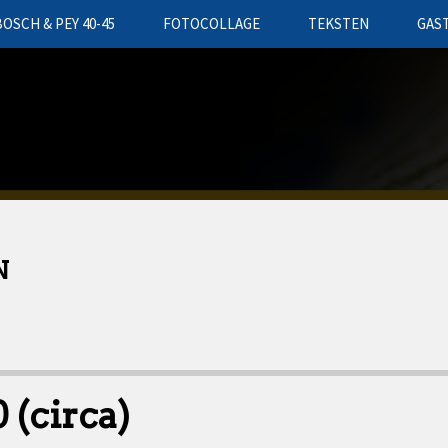
BOSCH & PEY 40-45
FOTOCOLLAGE
TEKSTEN
GAS
N
 (circa)