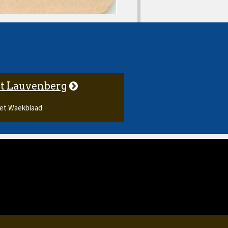
t Lauvenberg
Het Waekblaad