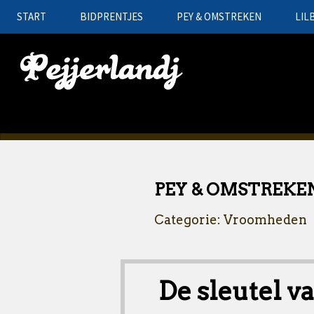
START
BIDPRENTJES
PEY & OMSTREKEN
LIL
PEY & OMSTREKE
Categorie: Vroomheden
De sleutel v