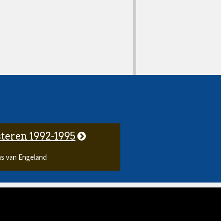
teren 1992-1995
ns van Engeland