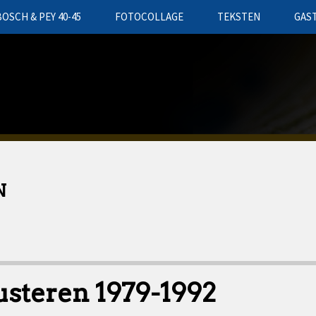
BOSCH & PEY 40-45
FOTOCOLLAGE
TEKSTEN
GAS
N
usteren 1979-1992