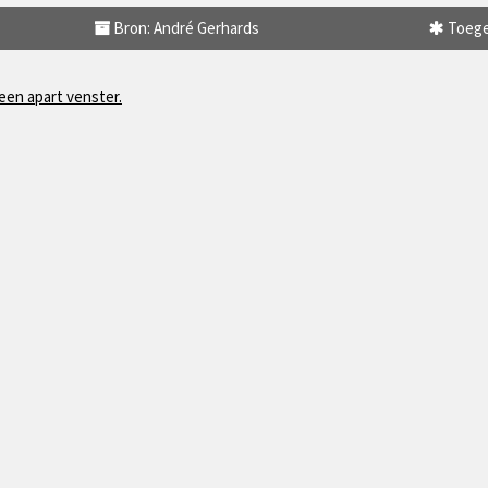
Bron: André Gerhards
Toege
 een apart venster.