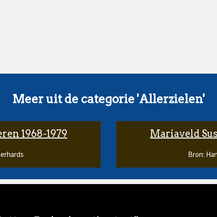
Meer uit de categorie 'Allerzielen'
eren 1968-1979
Mariaveld Sus
Gerhards
Bron: Ha