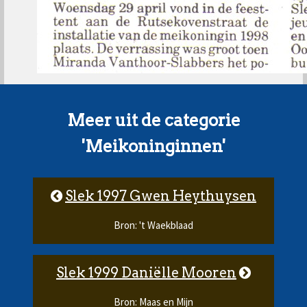
Meer uit de categorie
'Meikoninginnen'
Slek 1997 Gwen Heythuysen
Bron: 't Waekblaad
Slek 1999 Daniëlle Mooren
Bron: Maas en Mijn