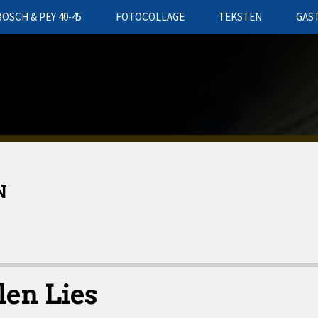
BOSCH & PEY 40-45
FOTOCOLLAGE
TEKSTEN
GAS
N
en Lies